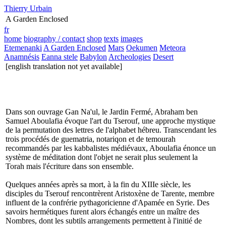
Thierry Urbain
A Garden Enclosed
fr
home
biography / contact
shop
texts
images
Etemenanki
A Garden Enclosed
Mars
Oekumen
Meteora
Anamnésis
Eanna stele
Babylon
Archeologies
Desert
[english translation not yet available]
Dans son ouvrage
Gan Na'ul
, le Jardin Fermé, Abraham ben
Samuel Aboulafia évoque l'art du Tserouf, une approche mystique
de la permutation des lettres de l'alphabet hébreu. Transcendant les
trois procédés de guematria, notariqon et de temourah
recommandés par les kabbalistes médiévaux, Aboulafia énonce un
système de méditation dont l'objet ne serait plus seulement la
Torah mais l'écriture dans son ensemble.
Quelques années après sa mort, à la fin du XIIIe siècle, les
disciples du Tserouf rencontrèrent Aristoxène de Tarente, membre
influent de la confrérie pythagoricienne d'Apamée en Syrie. Des
savoirs hermétiques furent alors échangés entre un maître des
Nombres, dont les subtils arrangements permettent à l'initié de